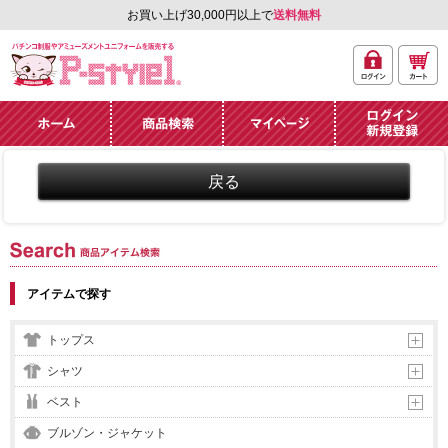
お買い上げ30,000円以上で
送料無料
ログ
カー
パチンコ制服やアミュ
イン
ト
ーズメントユニフォー
ム通販「P-style 1」.
ホーム
商品検索
マイページ
ログイン・新規
登録
商品アイテム検索
アイテムで探す
トップス
シャツ
ベスト
ブルゾン・ジャケット