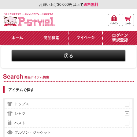
お買い上げ30,000円以上で
送料無料
ログ
カー
パチンコ制服やアミュ
イン
ト
ーズメントユニフォー
ム通販「P-style 1」.
ホーム
商品検索
マイページ
ログイン・新規
登録
商品アイテム検索
アイテムで探す
トップス
シャツ
ベスト
ブルゾン・ジャケット