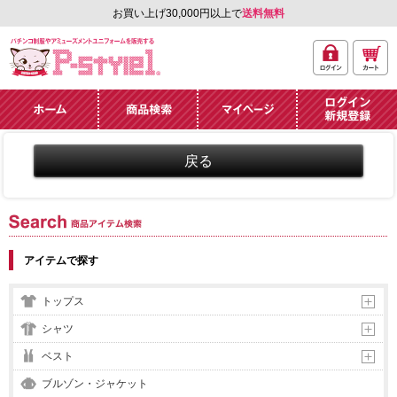
お買い上げ30,000円以上で
送料無料
ログ
カー
パチンコ制服やアミュ
イン
ト
ーズメントユニフォー
ム通販「P-style 1」.
ホーム
商品検索
マイページ
ログイン・新規
登録
商品アイテム検索
アイテムで探す
トップス
シャツ
ベスト
ブルゾン・ジャケット