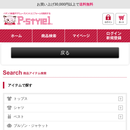
お買い上げ30,000円以上で
送料無料
ログ
カー
パチンコ制服やアミュ
イン
ト
ーズメントユニフォー
ム通販「P-style 1」.
ホーム
商品検索
マイページ
ログイン・新規
登録
商品アイテム検索
アイテムで探す
トップス
シャツ
ベスト
ブルゾン・ジャケット