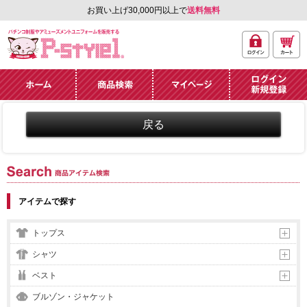
お買い上げ30,000円以上で
送料無料
ログ
カー
パチンコ制服やアミュ
イン
ト
ーズメントユニフォー
ム通販「P-style 1」.
ホーム
商品検索
マイページ
ログイン・新規
登録
商品アイテム検索
アイテムで探す
トップス
シャツ
ベスト
ブルゾン・ジャケット